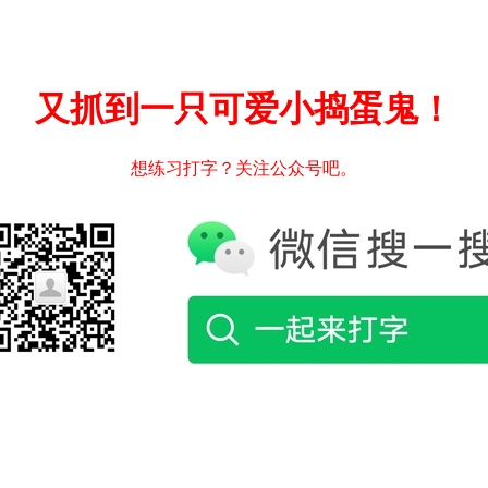
又抓到一只可爱小捣蛋鬼！
想练习打字？关注公众号吧。