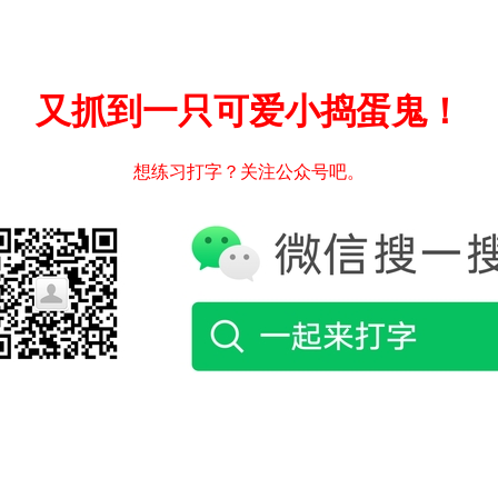
又抓到一只可爱小捣蛋鬼！
想练习打字？关注公众号吧。