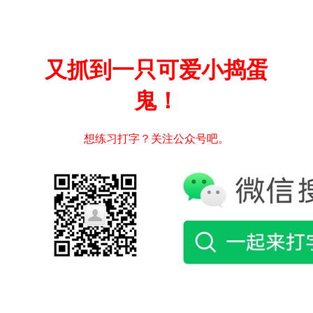
又抓到一只可爱小捣蛋
鬼！
想练习打字？关注公众号吧。