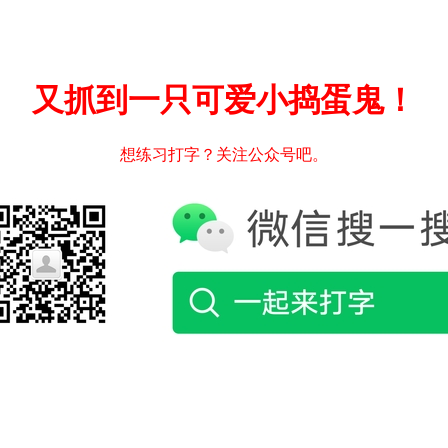
又抓到一只可爱小捣蛋鬼！
想练习打字？关注公众号吧。