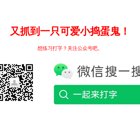
又抓到一只可爱小捣蛋鬼！
想练习打字？关注公众号吧。