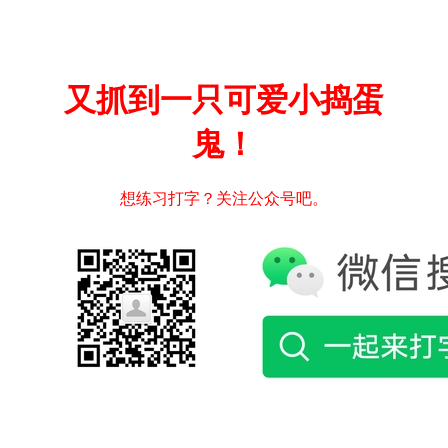
又抓到一只可爱小捣蛋
鬼！
想练习打字？关注公众号吧。