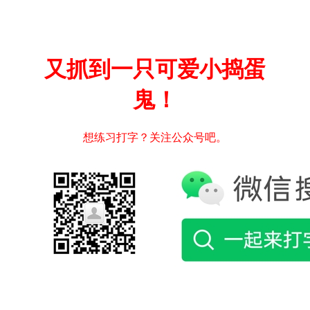
又抓到一只可爱小捣蛋
鬼！
想练习打字？关注公众号吧。