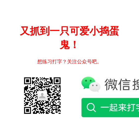
又抓到一只可爱小捣蛋
鬼！
想练习打字？关注公众号吧。