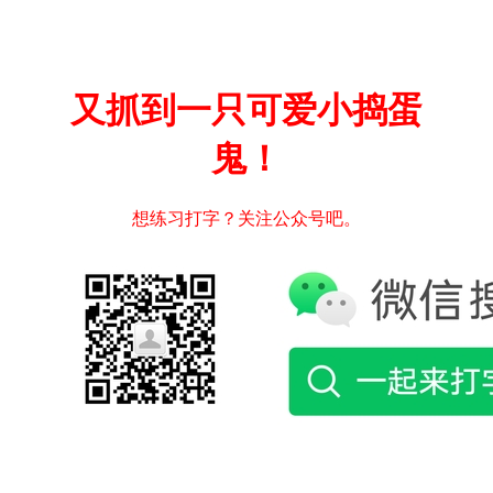
又抓到一只可爱小捣蛋
鬼！
想练习打字？关注公众号吧。