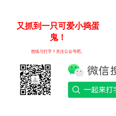
又抓到一只可爱小捣蛋
鬼！
想练习打字？关注公众号吧。