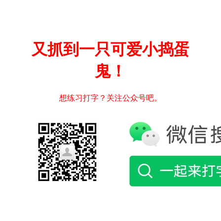
又抓到一只可爱小捣蛋
鬼！
想练习打字？关注公众号吧。