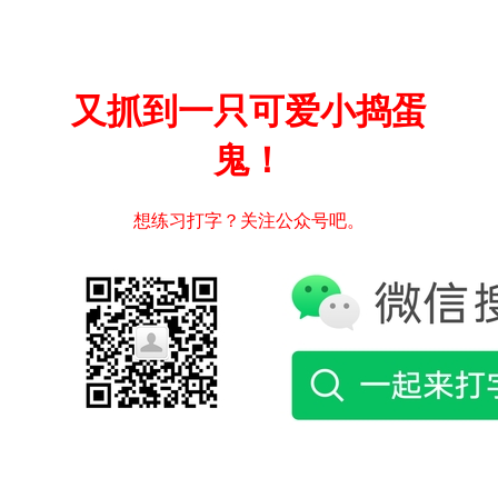
又抓到一只可爱小捣蛋
鬼！
想练习打字？关注公众号吧。