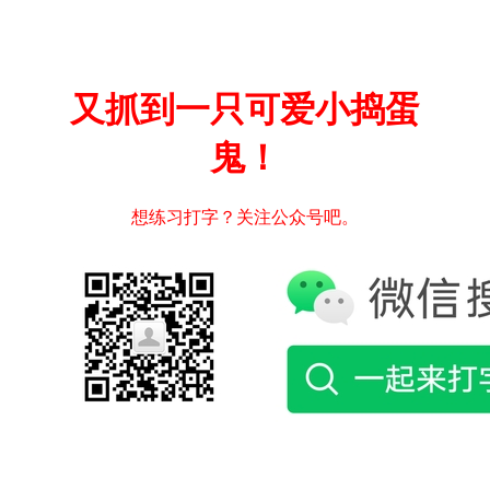
又抓到一只可爱小捣蛋
鬼！
想练习打字？关注公众号吧。