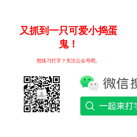
又抓到一只可爱小捣蛋
鬼！
想练习打字？关注公众号吧。