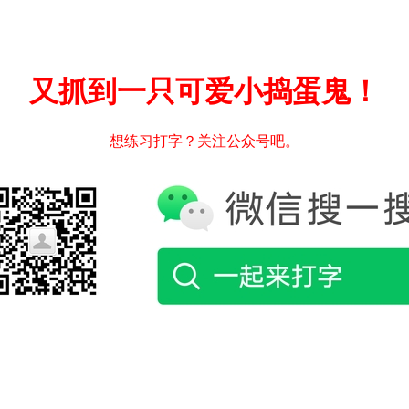
又抓到一只可爱小捣蛋鬼！
想练习打字？关注公众号吧。