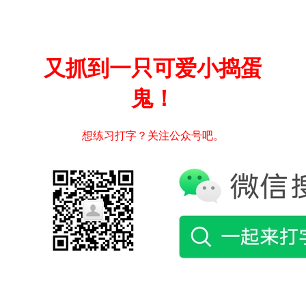
又抓到一只可爱小捣蛋
鬼！
想练习打字？关注公众号吧。