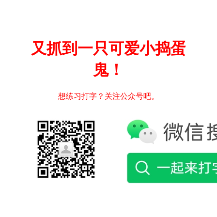
又抓到一只可爱小捣蛋
鬼！
想练习打字？关注公众号吧。