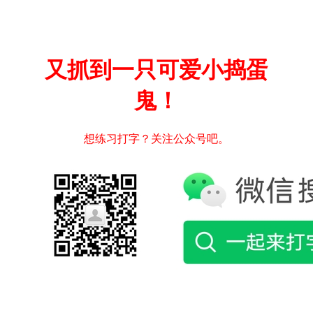
又抓到一只可爱小捣蛋
鬼！
想练习打字？关注公众号吧。