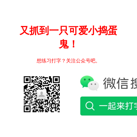
又抓到一只可爱小捣蛋
鬼！
想练习打字？关注公众号吧。