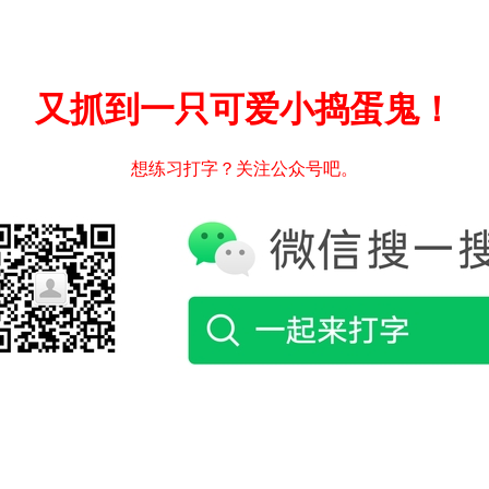
又抓到一只可爱小捣蛋鬼！
想练习打字？关注公众号吧。