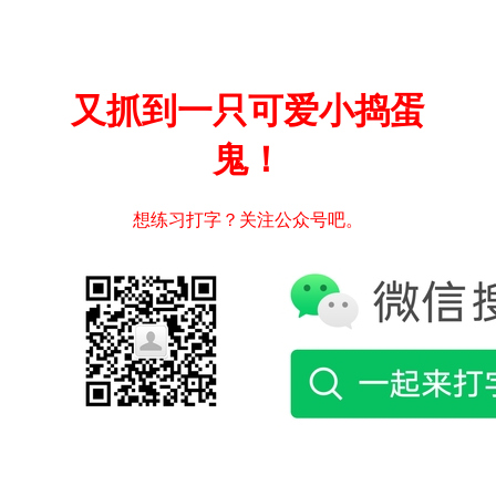
又抓到一只可爱小捣蛋
鬼！
想练习打字？关注公众号吧。