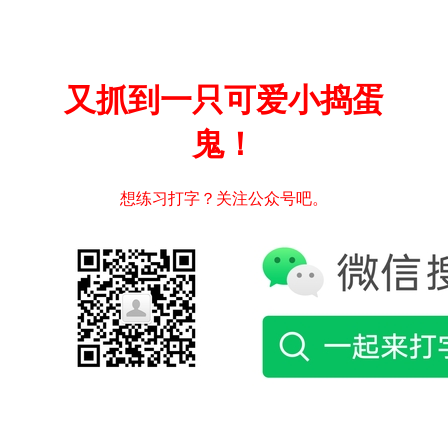
又抓到一只可爱小捣蛋
鬼！
想练习打字？关注公众号吧。