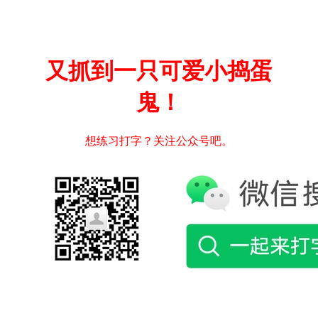
又抓到一只可爱小捣蛋
鬼！
想练习打字？关注公众号吧。