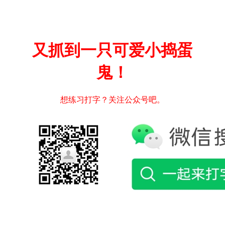
又抓到一只可爱小捣蛋
鬼！
想练习打字？关注公众号吧。