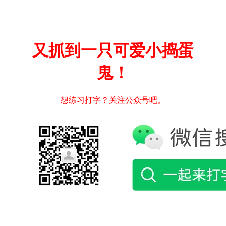
又抓到一只可爱小捣蛋
鬼！
想练习打字？关注公众号吧。