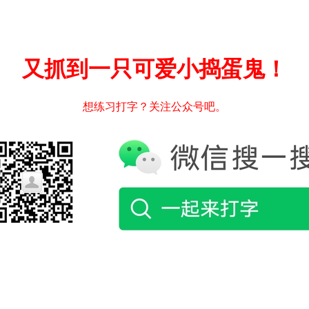
又抓到一只可爱小捣蛋鬼！
想练习打字？关注公众号吧。