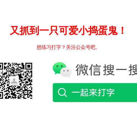
又抓到一只可爱小捣蛋鬼！
想练习打字？关注公众号吧。