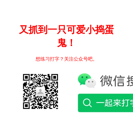
又抓到一只可爱小捣蛋
鬼！
想练习打字？关注公众号吧。