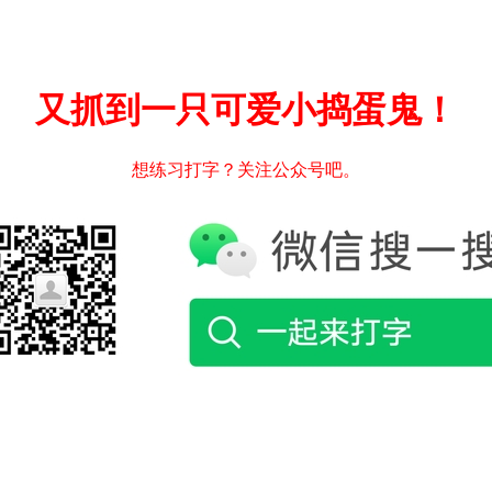
又抓到一只可爱小捣蛋鬼！
想练习打字？关注公众号吧。