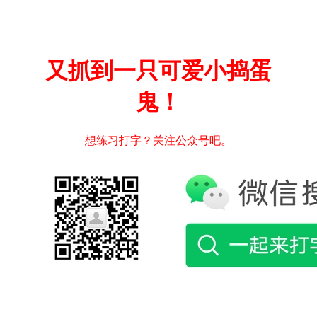
又抓到一只可爱小捣蛋
鬼！
想练习打字？关注公众号吧。