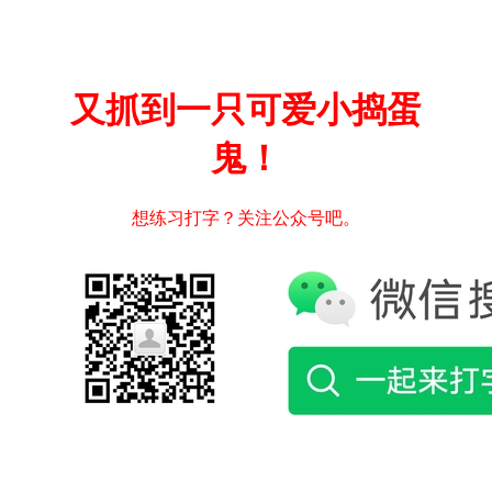
又抓到一只可爱小捣蛋
鬼！
想练习打字？关注公众号吧。