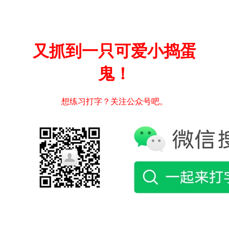
又抓到一只可爱小捣蛋
鬼！
想练习打字？关注公众号吧。