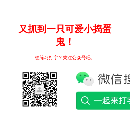
又抓到一只可爱小捣蛋
鬼！
想练习打字？关注公众号吧。