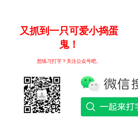
又抓到一只可爱小捣蛋
鬼！
想练习打字？关注公众号吧。