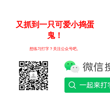
又抓到一只可爱小捣蛋
鬼！
想练习打字？关注公众号吧。