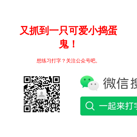
又抓到一只可爱小捣蛋
鬼！
想练习打字？关注公众号吧。