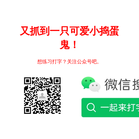
又抓到一只可爱小捣蛋
鬼！
想练习打字？关注公众号吧。