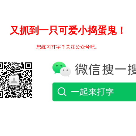
又抓到一只可爱小捣蛋鬼！
想练习打字？关注公众号吧。