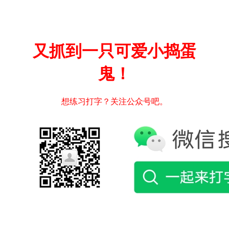
又抓到一只可爱小捣蛋
鬼！
想练习打字？关注公众号吧。