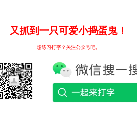
又抓到一只可爱小捣蛋鬼！
想练习打字？关注公众号吧。