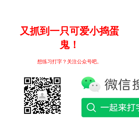
又抓到一只可爱小捣蛋
鬼！
想练习打字？关注公众号吧。