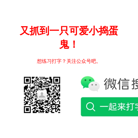
又抓到一只可爱小捣蛋
鬼！
想练习打字？关注公众号吧。