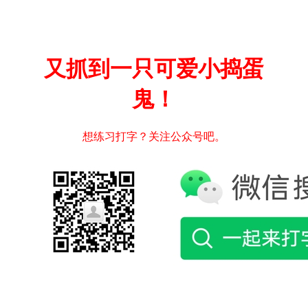
又抓到一只可爱小捣蛋
鬼！
想练习打字？关注公众号吧。