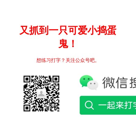
又抓到一只可爱小捣蛋
鬼！
想练习打字？关注公众号吧。