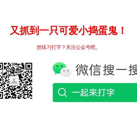
又抓到一只可爱小捣蛋鬼！
想练习打字？关注公众号吧。