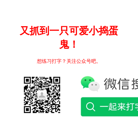
又抓到一只可爱小捣蛋
鬼！
想练习打字？关注公众号吧。