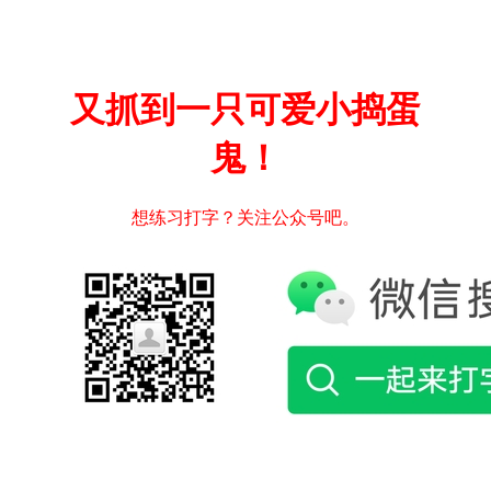
又抓到一只可爱小捣蛋
鬼！
想练习打字？关注公众号吧。