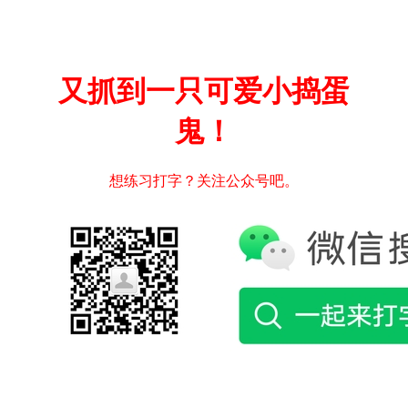
又抓到一只可爱小捣蛋
鬼！
想练习打字？关注公众号吧。