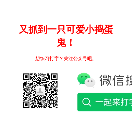
又抓到一只可爱小捣蛋
鬼！
想练习打字？关注公众号吧。