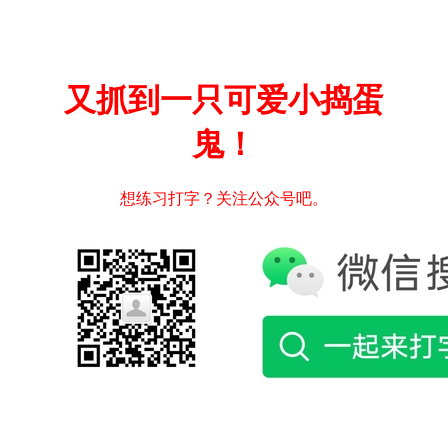
又抓到一只可爱小捣蛋
鬼！
想练习打字？关注公众号吧。